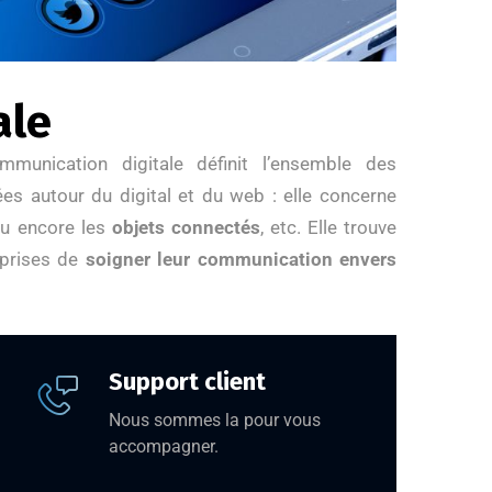
ale
mmunication digitale définit l’ensemble des
es autour du digital et du web : elle concerne
ou encore les
objets connectés
, etc. Elle trouve
eprises de
soigner leur communication envers
Support client
Nous sommes la pour vous
accompagner.