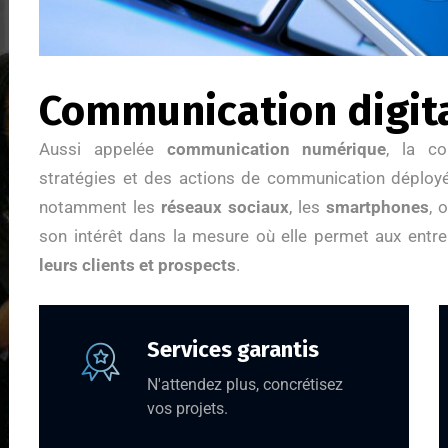
Communication digit
Aussi appelée
communication numérique
, la co
stratégies et des actions de communication déployé
notamment les
réseaux sociaux
, les
smartphones
, 
son intérêt dans la mesure où elle permet aux entr
leurs clients et prospects
.
Services garantis
N'attendez plus, concrétisez
vos projets.