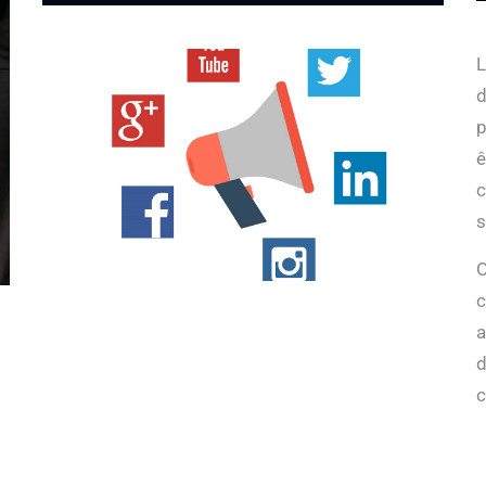
d
p
c
s
O
c
a
d
c