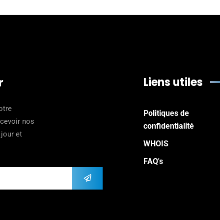
Liens utiles
r
otre
Politiques de
ecevoir nos
confidentialité
jour et
WHOIS
FAQ's