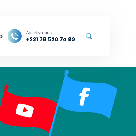
hebersenegal.sn
Rue 35, Ngor Almadies - Dakar, Sénégal
Appelez-nous !
ts
+221 78 520 74 89