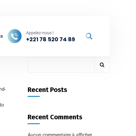
hebersenegal.sn
Rue 35, Ngor Almadies - Dakar, Sénégal
Appelez-nous !
ts
+221 78 520 74 89
Rechercher
Recent Posts
nd-
to
Recent Comments
Aucun commentaire à afficher.