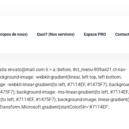
contact@
propos de nous)
Quoi? (Nos services)
Espace PRO
Contac
alia envato@mail.com li > a::before, #ct_menu-909ae21.ct-nav-
ckground-image: -webkit-gradient(linear, left top, left bottom,
: -webkit-linear-gradient(to left, #7114EF, #1475F7); backgrou
1475F7); background-image: -ms-linear-gradient(to left, #7114EF,
(to left, #7114EF, #1475F7); background-image: linear-gradient(
eTransform.Microsoft.gradient(startColorStr=’#7114EF’,