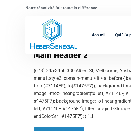
Notre réactivité fait toute la différence!
novembre 11, 2021
By
admin
Accueil
Qui? (A 
Main Header 2
(678) 345-3456 380 Albert St, Melbourne, Austr
menu1.style3 .ct-main-menu > li > a::before { ba
from(#7114EF), to(#1475F7)); background-image
image: -moz-linear-gradient(to left, #7114EF, #
#1475F7); background-image: -o-linear-gradient
left, #7114EF, #1475F7); filter: progid:DXImag
endColorStr=’#1475F7′); } […]