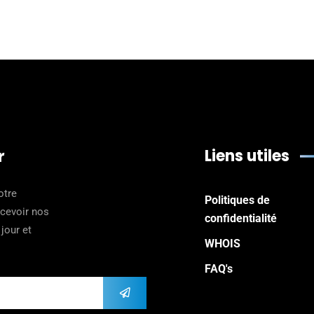
Liens utiles
r
otre
Politiques de
ecevoir nos
confidentialité
jour et
WHOIS
FAQ's